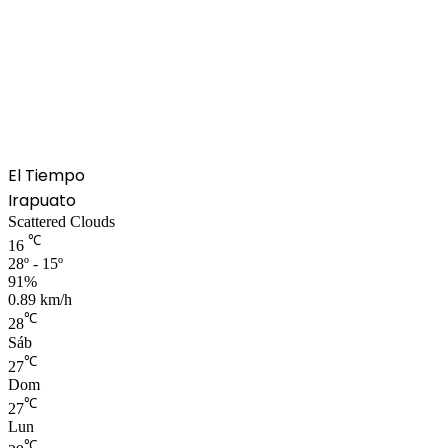
El Tiempo
Irapuato
Scattered Clouds
℃
16
28º - 15º
91%
0.89 km/h
℃
28
Sáb
℃
27
Dom
℃
27
Lun
℃